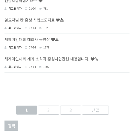
건강조심하십시요~~
최고관리자
01-26
731
일요저널 칸 홍성 사업보도자료
최고관리자
07-14
1323
세께미인대회 대회사 동영상
최고관리자
07-14
1273
셰계미인대회 개최 소식과 홍성사업관련 내용입니다.
최고관리자
07-14
1307
페이지
페이지
1
2
3
맨끝
검색