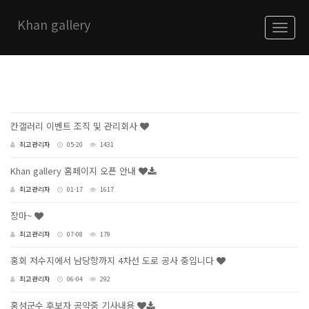
Khan gallery
About
Korea Exhibitions
칸갤러리 이벤트 조직 및 관리회사
China Exhibitions
최고관리자
05-20
1431
Khan gallery 홈페이지 오픈 안내
notice
최고관리자
01-17
1617
장마~
최고관리자
07-08
179
홍회 저수지에서 남당항까지 4차선 도로 공사 중입니다
최고관리자
06-04
292
홍성군수 후보자 공약중 기사내용