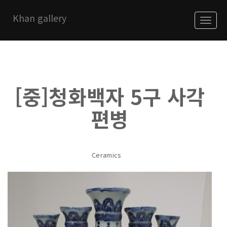
Khan gallery
About
Korea Exhibitions
[중]청화백자 5구 사각
China Exhibitions
편병
notice
Ceramics