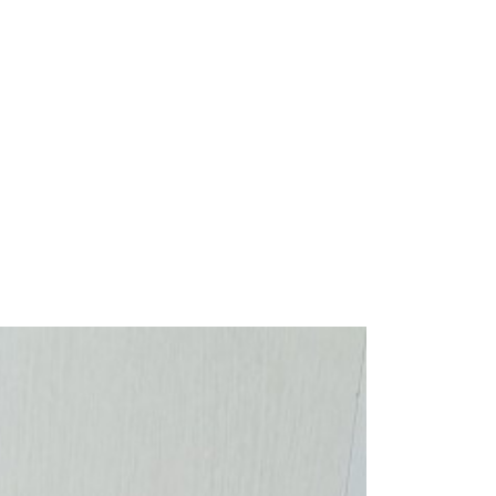
xhibitions
China Exhibitions
notice