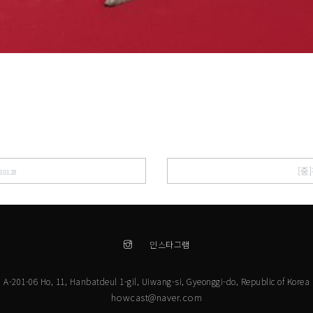
[중
3.01.28
인스타그램
A-201-06 Ho, 11, Hanbatdeul 1-gil, Uiwang-si, Gyeonggi-do, Republic of Korea
howcast@naver.com