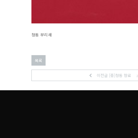
청동 부리새
목록
이전글 [중]청동 향료
2