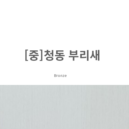
About
Korea E
[중]청동 부리새
Bronze