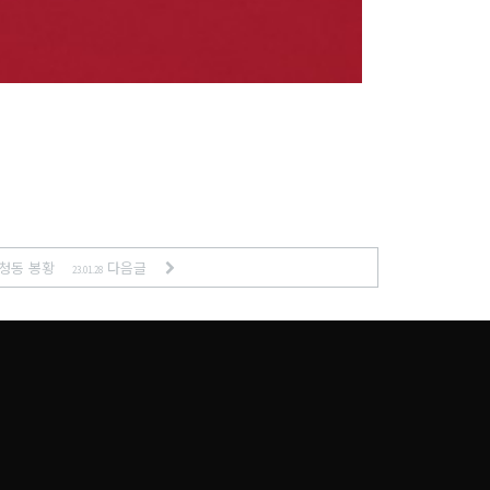
]청동 봉황
다음글
23.01.28