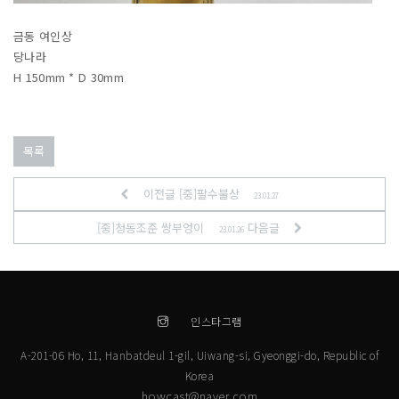
금동 여인상
당나라
H 150mm * D 30mm
목록
이전글 [중]팔수불상
23.01.27
[중]청동조준 쌍부엉이
다음글
23.01.26
인스타그램
A-201-06 Ho, 11, Hanbatdeul 1-gil, Uiwang-si, Gyeonggi-do, Republic of
Korea
howcast@naver.com