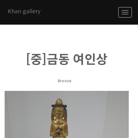
Khan gallery
About
Korea Exhibitions
[중]금동 여인상
China Exhibitions
notice
Bronze